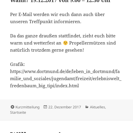
Wann? 19.12.2017 von 9.00 – 12.30 Uhr
Per E-Mail werden wir euch dann auch über
unseren Treffpunkt informieren.
Da das ganze draußen stattfindet, zieht euch bitte
warm und wetterfest an
Propellermützen sind
natürlich trotzdem gerne gesehen!
Grafik:
https://www.dortmund.de/de/leben_in_dortmund/fa
milie_und_soziales/jugendamt/freizeit/erlebniswelt_
fredenbaum_big_tipi/index.html
Format
Veröffentlicht
Kategorien
Kurzmitteilung
22. Dezember 2017
Aktuelles
,
am
Startseite