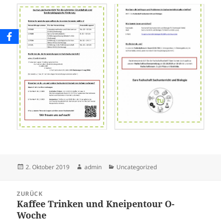
Veröffentlicht
Autor
Kategorien
2. Oktober 2019
admin
Uncategorized
am
Beitragsnavigation
ZURÜCK
Kaffee Trinken und Kneipentour O-
Vorheriger
Woche
Beitrag: