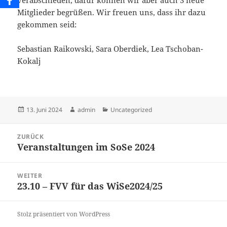
verabschieden, dafür können wir aber auch 3 neue
Mitglieder begrüßen. Wir freuen uns, dass ihr dazu
gekommen seid:
Sebastian Raikowski, Sara Oberdiek, Lea Tschoban-
Kokalj
Veröffentlicht
Autor
Kategorien
13. Juni 2024
admin
Uncategorized
am
Beitragsnavigation
ZURÜCK
Veranstaltungen im SoSe 2024
Vorheriger
Beitrag:
WEITER
23.10 – FVV für das WiSe2024/25
Nächster
Beitrag:
Stolz präsentiert von WordPress