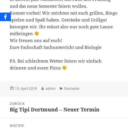
und das neue Semester feiern wollen.
Kommt vorbei! Wir möchten mit euch grillen, Bingo
spielen und Spaß haben. Getränke und Grillgut
besorgen wir. Ihr müsst also nur noch gute Laune
mitbringen
Wir freuen uns auf euch!
Eure Fachschaft Sachunterricht und Biologie
P.S. Bei schlechtem Wetter feiern wir einfach
drinnen und essen Pizza
Veröffentlicht
Autor
Kategorien
13. April 2018
admin
Startseite
am
Beitragsnavigation
ZURÜCK
Big Tipi Dortmund – Neuer Termin
Vorheriger
Beitrag:
WEITER